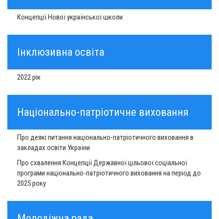
Концепції Нової української школи
Інклюзивна освіта
2022 рік
Національно-патріотичне виховання
Про деякі питання національно-патріотичного виховання в
закладах освіти України
Про схвалення Концепції Державної цільової соціальної
програми національно-патріотичного виховання на період до
2025 року
Молодіжна рада