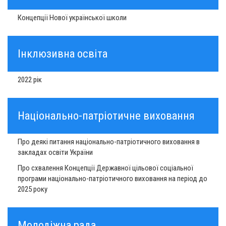
Концепції Нової української школи
Інклюзивна освіта
2022 рік
Національно-патріотичне виховання
Про деякі питання національно-патріотичного виховання в
закладах освіти України
Про схвалення Концепції Державної цільової соціальної
програми національно-патріотичного виховання на період до
2025 року
Молодіжна рада