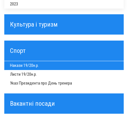
2023
Культура і туризм
Спорт
Накази 19/20н.р.
Листи 19/20н.р.
Указ Президента про День тренера
Вакантні посади