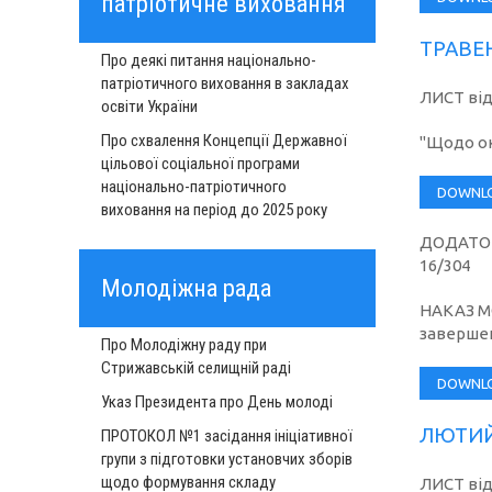
патріотичне виховання
ТРАВЕ
Про деякі питання національно-
патріотичного виховання в закладах
ЛИСТ відд
освіти України
Про схвалення Концепції Державної
"Щодо ок
цільової соціальної програми
національно-патріотичного
DOWNL
виховання на період до 2025 року
ДОДАТОК 
16/304
Молодіжна рада
НАКАЗ МО
завершен
Про Молодіжну раду при
Стрижавській селищній раді
DOWNL
Указ Президента про День молоді
ЛЮТИЙ
ПРОТОКОЛ №1 засідання ініціативної
групи з підготовки установчих зборів
щодо формування складу
ЛИСТ від