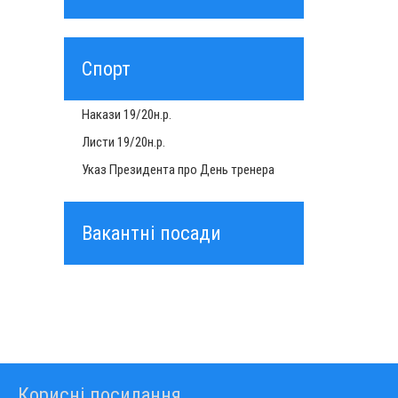
Спорт
Накази 19/20н.р.
Листи 19/20н.р.
Указ Президента про День тренера
Вакантні посади
Корисні посилання