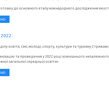
готовку до основного етапу міжнародного дослідження якості
OAD
 2022
ілу освіти, сімї, молоді, спорту, культури та туризму Стрижав
анізацію та проведення у 2022 році зовнішнього незалежного
овної загальної середньої освіти»
OAD