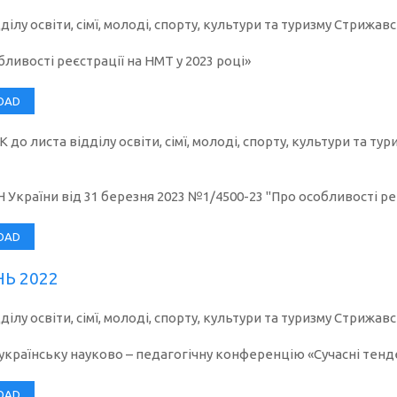
ілу освіти, сімї, молоді, спорту, культури та туризму Стрижав
бливості реєстрації на НМТ у 2023 році»
OAD
до листа відділу освіти, сімї, молоді, спорту, культури та ту
 України від 31 березня 2023 №1/4500-23 "Про особливості реє
OAD
Ь 2022
ділу освіти, сімї, молоді, спорту, культури та туризму Стрижа
українську науково – педагогічну конференцію «Сучасні тенде
OAD