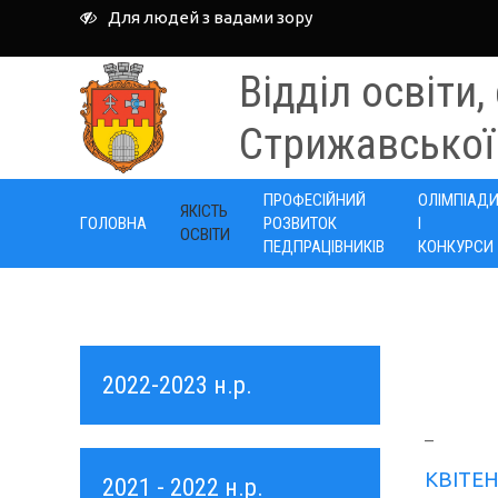
Для людей з вадами зору
Відділ освіти,
Стрижавської
ПРОФЕСІЙНИЙ
ОЛІМПІАД
ЯКІСТЬ
ГОЛОВНА
РОЗВИТОК
І
ОСВІТИ
ПЕДПРАЦІВНИКІВ
КОНКУРСИ
2022-2023 н.р.
_
КВІТЕН
2021 - 2022 н.р.