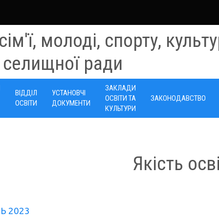
 сім'ї, молоді, спорту, куль
 селищної ради
И
ЗАКЛАДИ
ВІДДІЛ
УСТАНОВЧІ
ОСВІТИ ТА
ЗАКОНОДАВСТВО
ОСВІТИ
ДОКУМЕНТИ
КУЛЬТУРИ
Якість осв
Ь 2023