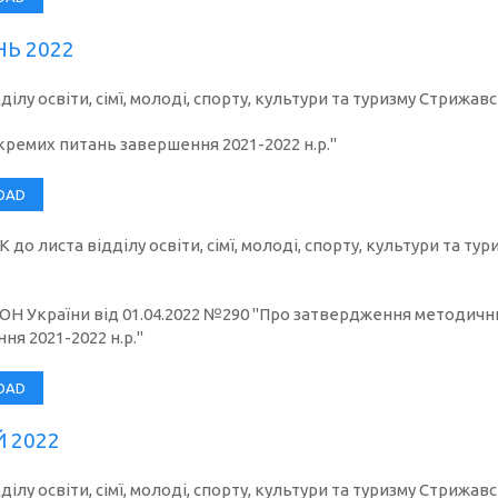
НЬ 2022
ілу освіти, сімї, молоді, спорту, культури та туризму Стрижав
ремих питань завершення 2021-2022 н.р."
OAD
до листа відділу освіти, сімї, молоді, спорту, культури та ту
Н України від 01.04.2022 №290 "Про затвердження методич
ня 2021-2022 н.р."
OAD
 2022
ділу освіти, сімї, молоді, спорту, культури та туризму Стрижав