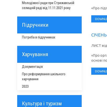
Молодіжної ради при Стрижавській
селищній раді від 11.11.2021 року
«Про під
DOWNL
Підручники
СІЧЕНЬ
Потреба в підручниках
ЛИСТ відд
Харчування
«Про орг
основі п
Документація
DOWNL
Про реформування шкільного
харчування
2023
Культура і туризм