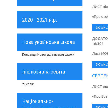
ЛИСТ відд
«Про осо
2020 - 2021 н.р.
DOWNL
ДОДАТОК 
Нова українська школа
16/304
Лист МОН
Концепції Нової української школи
DOWNL
Інклюзивна освіта
СЕРПЕН
2022 рік
ЛИСТ від
«Про Все
Національно-
DOWNL